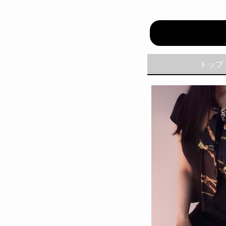
Pinky♥
トップ