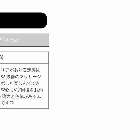
写メ日記
6)
ャリアがあり安定感抜
♡ 抜群のマッサージ
ラボした楽しんででき
♡心もV字回復をお約
る弾力と色気があるム
見です♡