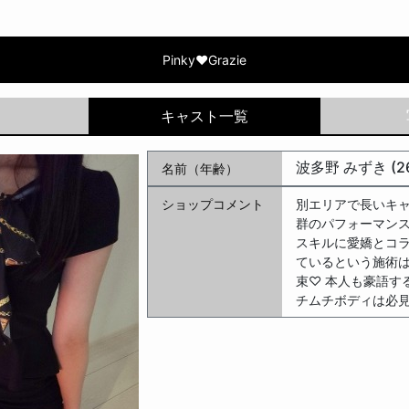
Grazie | 波多野 みずき
Pinky♥Grazie
波多野 みずき (2
名前（年齢）
ショップコメント
別エリアで長いキ
群のパフォーマンス
スキルに愛嬌とコ
ているという施術は
束♡ 本人も豪語す
チムチボディは必