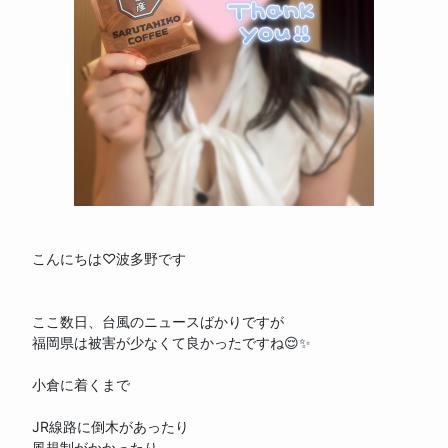
body is htmlEmbedded
こんにちは♡波多野です
ここ数日、台風のニュースばかりですが
福岡県は被害が少なくて良かったですね😌✨
小倉に着くまで
JR線路に倒木があったり
風規制がかかったり