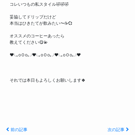
コレいつもの私スタイル🤣🤣🤣
妥協してドリップだけど
本当はひきたてが飲みたい〜☕️💞
オススメのコーヒーあったら
教えてください😋💫
♥:.｡oＯo｡.:♥:.｡oＯo｡.:♥:.｡oＯo｡.:♥
それでは本日もよろしくお願いします🍀
前の記事
次の記事