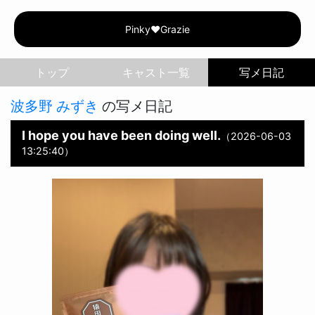
Pinky♥Grazie | 波多
Pinky♥Grazie
トップ
写メ日記
波多野 みずき
の写メ日記
I hope you have been doing well.
（2026-06-03
13:25:40）