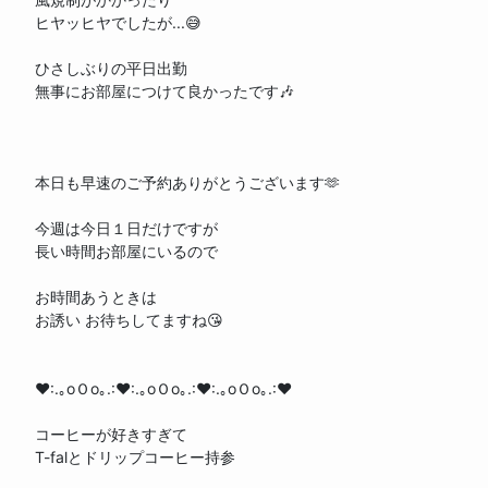
ヒヤッヒヤでしたが...😅
ひさしぶりの平日出勤
無事にお部屋につけて良かったです🎶
本日も早速のご予約ありがとうございます🫶
今週は今日１日だけですが
長い時間お部屋にいるので
お時間あうときは
お誘い お待ちしてますね😘
♥:.｡oＯo｡.:♥:.｡oＯo｡.:♥:.｡oＯo｡.:♥
コーヒーが好きすぎて
T-falとドリップコーヒー持参