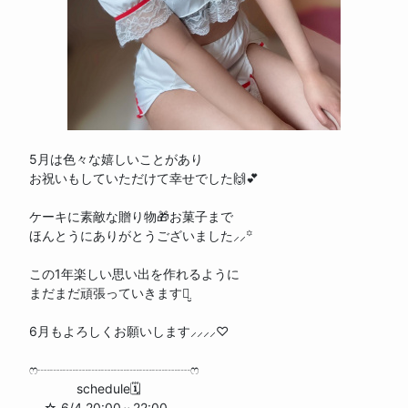
body is htmlEmbedded
5月は色々な嬉しいことがあり
お祝いもしていただけて幸せでした🙌💕
ケーキに素敵な贈り物🎁お菓子まで
ほんとうにありがとうございました⸝⸝꙳
この1年楽しい思い出を作れるように
まだまだ頑張っていきますꪔ̤̮
6月もよろしくお願いします⸝⸝⸝⸝♡
ෆ‪┈┈┈┈┈┈┈┈┈┈┈┈ෆ‪
schedule🗓
☆ 6/4 20:00ꕀ22:00