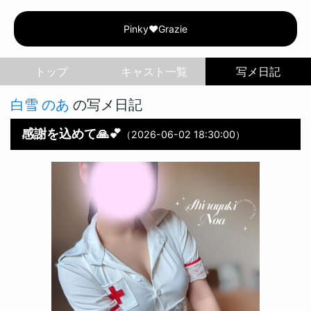
Pinky♥Grazie | 白雪 
Pinky♥Grazie
トップ
写メ日記
白雪 のあ
の写メ日記
感謝を込めて🙏💕
（2026-06-02 18:30:00）