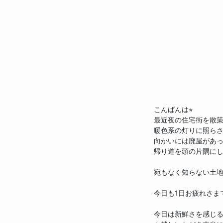
body is text
こんばんは⭐︎
最近夜の住宅街を散
暖色系の灯りに照らさ
向かいには廃屋があっ
帰り道を頭の片隅にし
宛もなく知らない土地
今日も1日お疲れさまで
今日は新鮮さを感じる