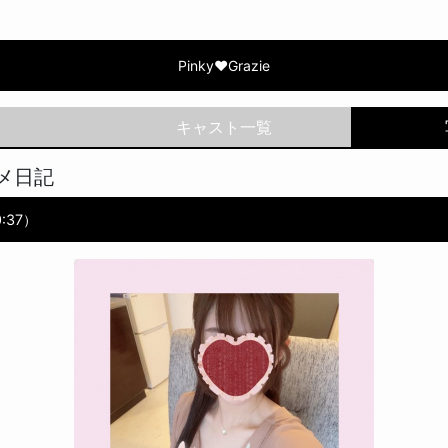
Grazie | 本間 けいこ
Pinky♥Grazie
メ日記
0:37）