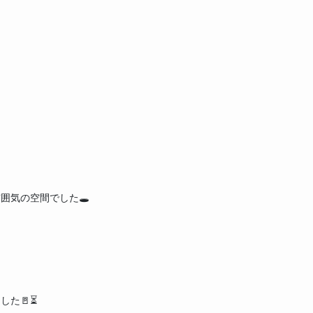
気の空間でした🕳️
た🚪⏳