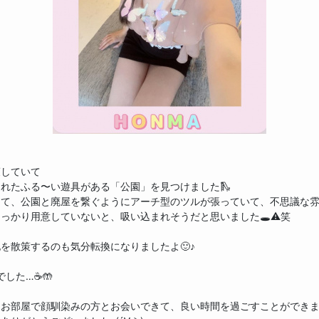
策していて
れたふる〜い遊具がある「公園」を見つけました🛝
て、公園と廃屋を繋ぐようにアーチ型のツルが張っていて、不思議な雰囲
っかり用意していないと、吸い込まれそうだと思いました🕳️⚠︎笑
を散策するのも気分転換になりましたよ🙂♪
した…☕️🤲
お部屋で顔馴染みの方とお会いできて、良い時間を過ごすことができまし