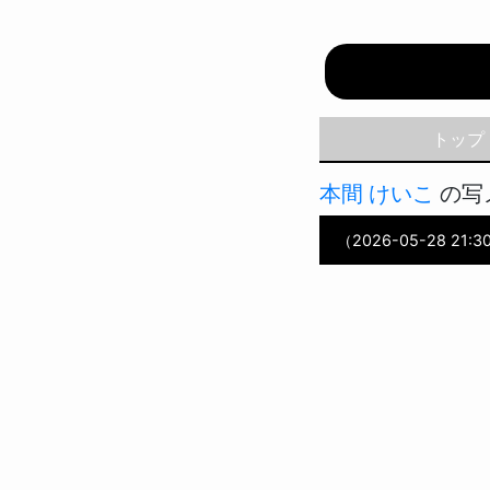
Pinky♥
トップ
本間 けいこ
の写
（2026-05-28 21:3