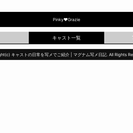
razie |
Pinky♥Grazie
ght(c)
キャストの日常を写メでご紹介 | マグナム写メ日記.
All Rights R