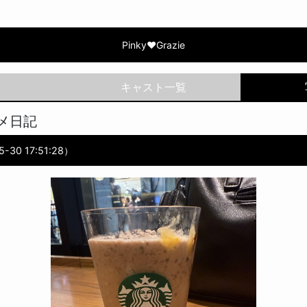
Grazie | 筒井 あやめ
Pinky♥Grazie
メ日記
-30 17:51:28）