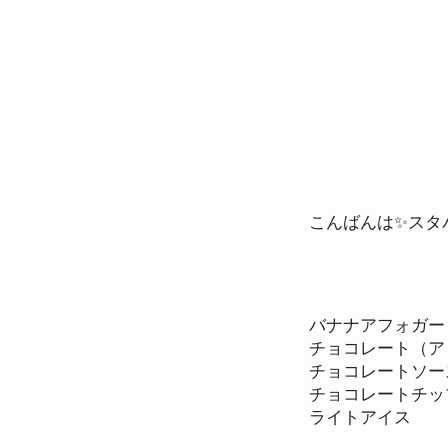
body is htmlEmbedd
こんばんは✨️ス
バナナアフォガー
チョコレート（ア
チョコレートソー
チョコレートチッ
ライトアイス