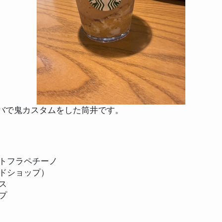
ed
タバで鬼カスタムをした筒井です。
トフラペチーノ
ドショップ）
ス
プ