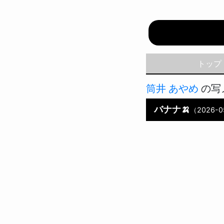
Pinky♥
トップ
筒井 あやめ
の写
バナナ🍌
（2026-05