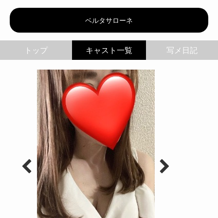
ベルタサローネ | 奈々
ベルタサローネ
トップ
写メ日記