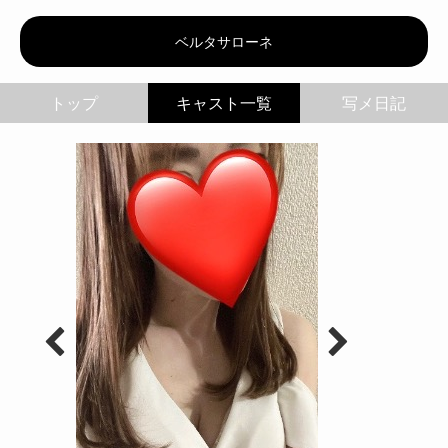
ベルタサローネ | 奈々
ベルタサローネ
トップ
写メ日記