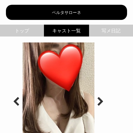
ベルタサローネ | 奈々
ベルタサローネ
トップ
写メ日記