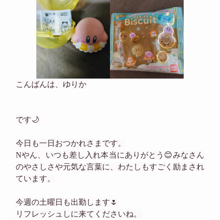
body is htmlEmbedded
こんばんは、ゆりか
です🌙

今日も一日おつかれさまです。

Nやん、いつも差し入れ本当にありがとう😊みなさん
のやさしさや元気な言葉に、わたしもすごく励まされ
ています。

今週の土曜日も出勤します🌷

リフレッシュしに来てくださいね。
