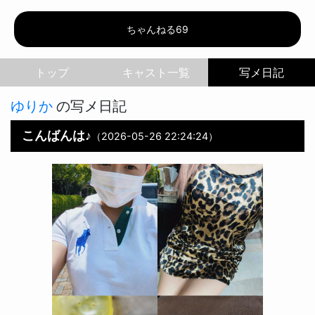
ちゃんねる69 | ゆりか
ちゃんねる69
トップ
写メ日記
ゆりか
の写メ日記
こんばんは♪
（2026-05-26 22:24:24）