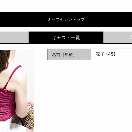
カンドラブ | 涼子
ミセスセカンドラブ
涼子 (45)
名前（年齢）