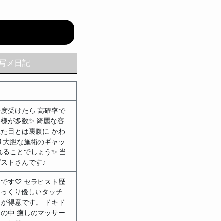
写メ日記
度受けたら 高確率で
様が多数✨ 綺麗な容
た目とは裏腹に かわ
り大胆な施術のギャッ
れることでしょう✨ 当
ストさんです♪
です♡ セラピスト歴
ゆっくり優しいタッチ
が得意です。 ドキド
の中 癒しのマッサー