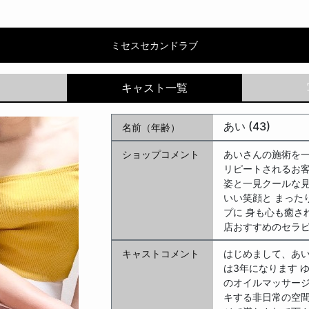
カンドラブ | あい
ミセスセカンドラブ
あい (43)
名前（年齢）
ショップコメント
あいさんの施術を一
リピートされるお客
姿と一見クールな見
いい笑顔と まった
プに 身も心も癒さ
店おすすめのセラピ
キャストコメント
はじめまして、あい
は3年になります 
のオイルマッサージ
キする非日常の空間