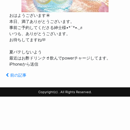
body is text
おはようございます☀️
本日、満了ありがとうございます。
事前ご予約してくださる紳士様•*¨*•.¸♬︎
いつも、ありがとうございます。
お待ちしてますね🫶
夏バテしないよう
最近はお酢ドリンク🥤飲んでpowerチャージしてます。
iPhoneから送信
前の記事
Copyright(c)
.
All Rights Reserved.