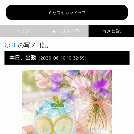
ミセスセカンドラブ | 
ミセスセカンドラブ
トップ
写メ日記
ゆり
の写メ日記
本日、出勤
（2026-06-10 10:32:59）