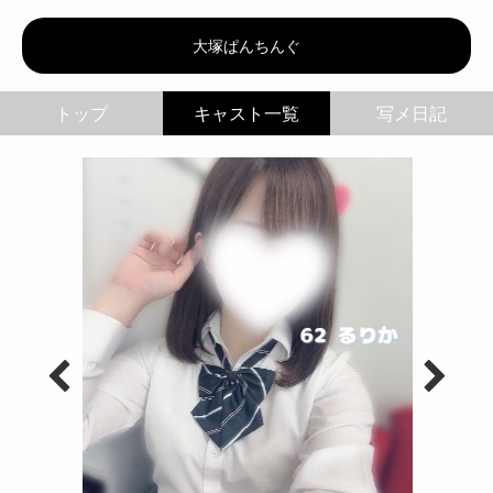
大塚ぱんちんぐ | 62
大塚ぱんちんぐ
トップ
写メ日記