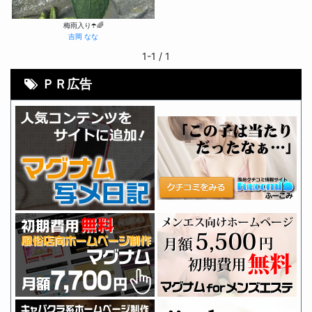
梅雨入り☂️🌈
吉岡 なな
1-1 / 1
ＰＲ広告